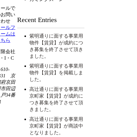
メールで
のお問い
Recent Entries
合わせ
メールフ
ォームは
紫明通りに面する事業用
こちら
物件【賃貸】が成約につ
き募集を終了させて頂き
有限会社
ました。
・I・C
紫明通りに面する事業用
610-
物件【賃貸】を掲載しま
331 京
した。
都府京田
辺市田辺
高辻通りに面する事業用
戸34番
京町家【賃貸】が成約に
地
つき募集を終了させて頂
きました。
高辻通りに面する事業用
京町家【賃貸】が商談中
となりました。