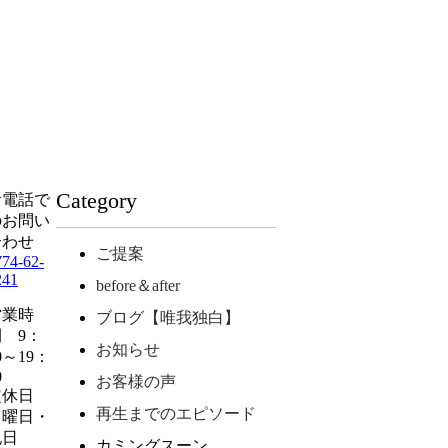
Category
お電話で
のお問い
合わせ
ご提案
774-62-
241
before＆after
営業時
ブログ【唯我独白】
 9：
お知らせ
0～19：
00
お客様の声
定休日
再生までのエピソード
日曜日・
祝日
カミングスーン