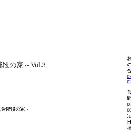
段の家～Vol.3
0
0
間
0
_鉄骨階段の家～